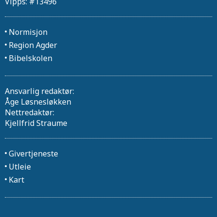
Vipps: #13496
Normisjon
Region Agder
Bibelskolen
Ansvarlig redaktør:
Åge Løsnesløkken
Nettredaktør:
Kjellfrid Straume
Givertjeneste
Utleie
Kart