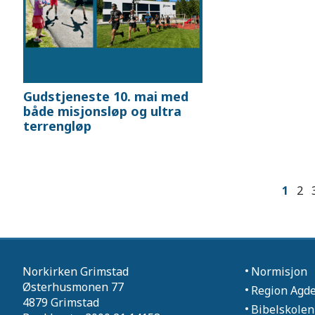
Gudstjeneste 10. mai med
både misjonsløp og ultra
terrengløp
1
2
Norkirken Grimstad
Normisjon
Østerhusmonen 77
Region Agd
4879 Grimstad
Bibelskolen