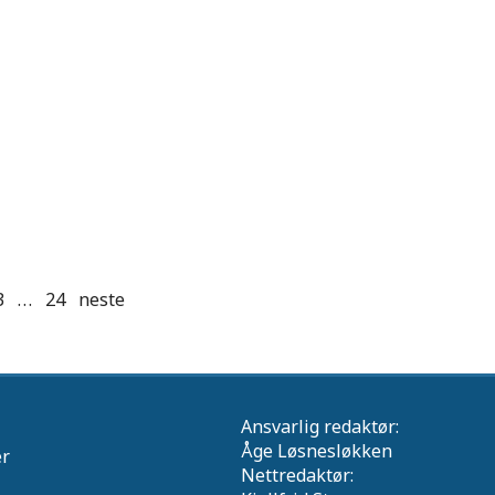
3
…
24
neste
Ansvarlig redaktør:
Åge Løsnesløkken
er
Nettredaktør: