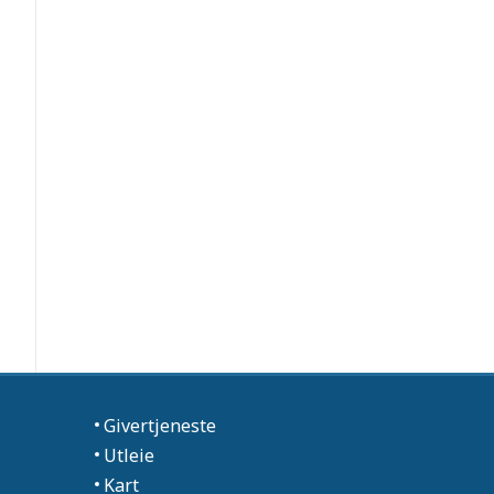
Givertjeneste
Utleie
Kart