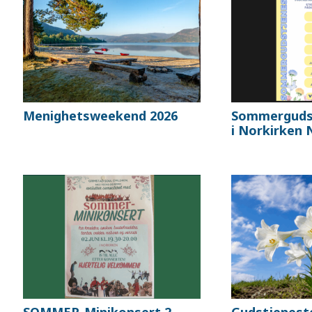
Menighetsweekend 2026
Sommergudst
i Norkirken
SOMMER-Minikonsert 2.
Gudstjenest