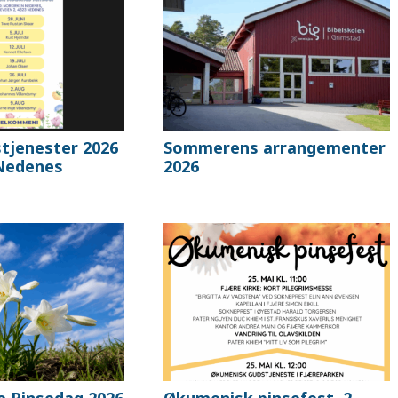
jenester 2026
Sommerens arrangementer
 Nedenes
2026
e Pinsedag 2026
Økumenisk pinsefest, 2.