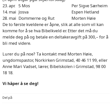
23. apr.
5 Mos
Per Sigve Særheim
14. mai
Josva
Espen Hetland
28. mai
Dommerne og Rut
Morten Høie
De to første kveldene er åpne, slik at alle som vil kan
komme for å se hva Bibelkveld er. Etter det må du
melde deg på og betale en deltakeravgift på 300,– for å
bli med videre.
Lurer du på noe? Ta kontakt med Morten Høie,
ungdomspastor, Norkirken Grimstad, 40 46 11 99, eller
Anne Mari Vadset, lærer, Bibelskolen i Grimstad, 98 00
18 18.
Vi håper å se deg!
Del på: