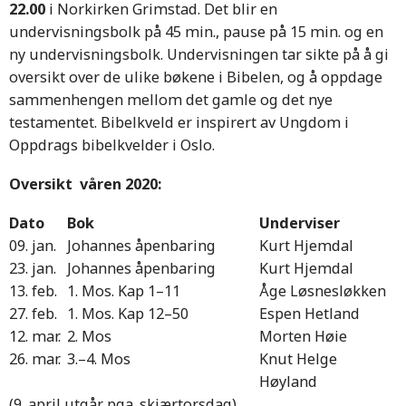
22.00
i Norkirken Grimstad. Det blir en
undervisningsbolk på 45 min., pause på 15 min. og en
ny undervisningsbolk. Undervisningen tar sikte på å gi
oversikt over de ulike bøkene i Bibelen, og å oppdage
sammenhengen mellom det gamle og det nye
testamentet. Bibelkveld er inspirert av Ungdom i
Oppdrags bibelkvelder i Oslo.
Oversikt våren 2020:
Dato
Bok
Underviser
09. jan.
Johannes åpenbaring
Kurt Hjemdal
23. jan.
Johannes åpenbaring
Kurt Hjemdal
13. feb.
1. Mos. Kap 1–11
Åge Løsnesløkken
27. feb.
1. Mos. Kap 12–50
Espen Hetland
12. mar.
2. Mos
Morten Høie
26. mar.
3.–4. Mos
Knut Helge
Høyland
(9. april utgår pga. skjærtorsdag)