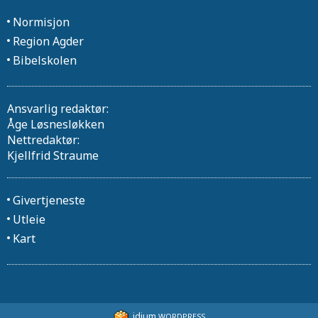
Normisjon
Region Agder
Bibelskolen
Ansvarlig redaktør:
Åge Løsnesløkken
Nettredaktør:
Kjellfrid Straume
Givertjeneste
Utleie
Kart
idium
WORDPRESS