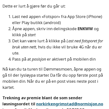
Dette er lurt å gjøre før du går ut:
Last ned appen «Fotspor» fra App Store (iPhone)
eller Play butikk (android)
Åpne appen, skriv inn delingskode
ENKWW
og
klikk på
start
Det kan være lurt å klikke på
Last ned fotsporet for
bruk uten nett
, hvis du ikke vil bruke 4G når du er
ute.
Pass på at
posisjon
er aktivert på mobilen din
Nå kan du ta turen til Dømmesmoen, åpne appen og
gå til der lysløypa starter. Da får du opp første post på
mobilen din. Når du er på en post vises neste post i
kartet.
Trekning av premie blant de som sender
løsningsordet til
norkirkengrimstad@normisjon.no