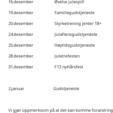
16.desember Øvelse julespill Går 
19.desember Familiegudstjeneste Gå
20.desember Styrketrening jenter 18+ Ka
24.desember Julaftensgudstjeneste Gå
25.desember Høytidsgudstjeneste Går
28.desember Juletrefesten Av
31.desember F13 nyttårsfest Avkl
2.januar Gudstjeneste Går so
Vi gjør oppmerksom på at det kan komme forandringe