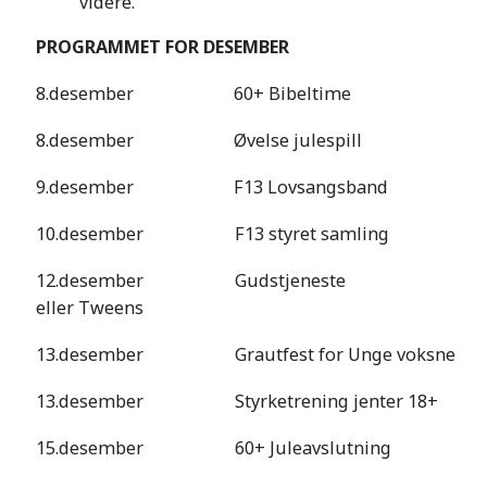
videre.
PROGRAMMET FOR DESEMBER
8.desember 60+ Bibeltime Går s
8.desember Øvelse julespill Går 
9.desember F13 Lovsangsband Går 
10.desember F13 styret samling Går
12.desember Gudstjeneste Går som anno
eller Tweens
13.desember Grautfest for Unge voksne Av
13.desember Styrketrening jenter 18+ Ka
15.desember 60+ Juleavslutning Går