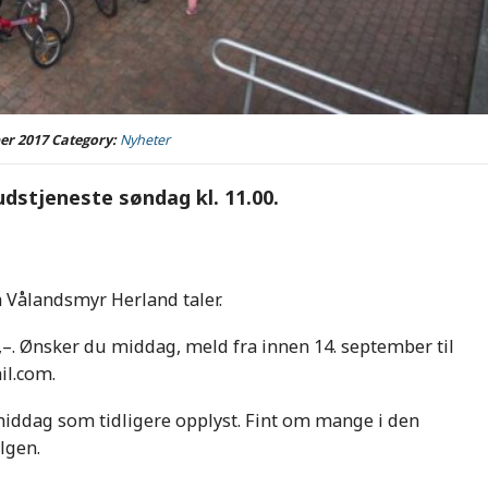
er 2017
Category:
Nyheter
udstjeneste søndag kl. 11.00.
 Vålandsmyr Herland taler.
,–. Ønsker du middag, meld fra innen 14. september til
il.com.
rmiddag som tidligere opplyst. Fint om mange i den
lgen.