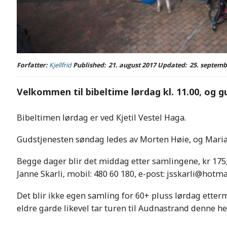
Forfatter:
Kjellfrid
Published:
21. august 2017
Updated:
25. septemb
Velkommen til bibeltime lørdag kl. 11.00, og g
Bibeltimen lørdag er ved Kjetil Vestel Haga.
Gudstjenesten søndag ledes av Morten Høie, og Maria
Begge dager blir det middag etter samlingene, kr 175
Janne Skarli, mobil: 480 60 180, e-post: jsskarli@hotma
Det blir ikke egen samling for 60+ pluss lørdag ette
eldre garde likevel tar turen til Audnastrand denne he