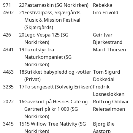
971
22
Pastamaskin (SG Norkirken)
Rebekka
4502
21
Festivalpass, Skjærgårds
Gro Frivold
Music & Mission Festival
(Skjærgårds)
426
20
Lego Vespa 125 (SG
Geir Ivar
Norkirken)
Bjerkestrand
4341
19
Turutstyr fra
Marit Thorsen
Naturkompaniet (SG
Norkirken)
4453
18
Strikket babypledd og -votter
Tom Sigurd
(Privat)
Dokkedal
3235
17
To sengesett (Solveig Eriksen)
Fredrik
Løsnesløkken
2022
16
Gavekort på Hesnes Café og
Ruth og Oddvar
Gartneri på kr 1 000 (SG
Reiersølmoen
Norkirken)
3415
15
15 Willow Tree Nativity (SG
Bjørg Øie
Norkirken)
Aastorp