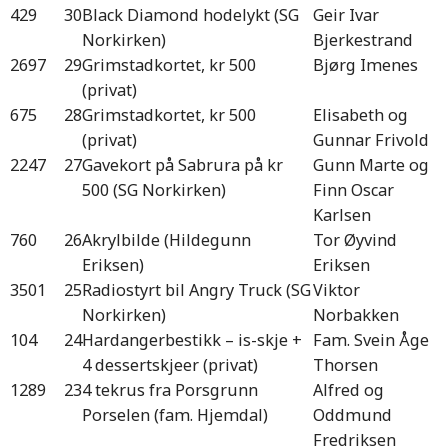
429
30
Black Diamond hodelykt (SG
Geir Ivar
Norkirken)
Bjerkestrand
2697
29
Grimstadkortet, kr 500
Bjørg Imenes
(privat)
675
28
Grimstadkortet, kr 500
Elisabeth og
(privat)
Gunnar Frivold
2247
27
Gavekort på Sabrura på kr
Gunn Marte og
500 (SG Norkirken)
Finn Oscar
Karlsen
760
26
Akrylbilde (Hildegunn
Tor Øyvind
Eriksen)
Eriksen
3501
25
Radiostyrt bil Angry Truck (SG
Viktor
Norkirken)
Norbakken
104
24
Hardangerbestikk – is-skje +
Fam. Svein Åge
4 dessertskjeer (privat)
Thorsen
1289
23
4 tekrus fra Porsgrunn
Alfred og
Porselen (fam. Hjemdal)
Oddmund
Fredriksen