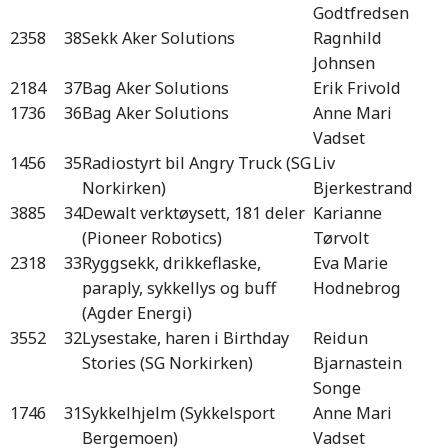
Godtfredsen
2358
38
Sekk Aker Solutions
Ragnhild
Johnsen
2184
37
Bag Aker Solutions
Erik Frivold
1736
36
Bag Aker Solutions
Anne Mari
Vadset
1456
35
Radiostyrt bil Angry Truck (SG
Liv
Norkirken)
Bjerkestrand
3885
34
Dewalt verktøysett, 181 deler
Karianne
(Pioneer Robotics)
Tørvolt
2318
33
Ryggsekk, drikkeflaske,
Eva Marie
paraply, sykkellys og buff
Hodnebrog
(Agder Energi)
3552
32
Lysestake, haren i Birthday
Reidun
Stories (SG Norkirken)
Bjarnastein
Songe
1746
31
Sykkelhjelm (Sykkelsport
Anne Mari
Bergemoen)
Vadset