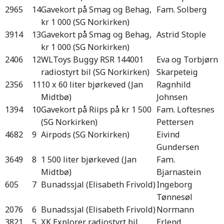
2965
14
Gavekort på Smag og Behag,
Fam. Solberg
kr 1 000 (SG Norkirken)
3914
13
Gavekort på Smag og Behag,
Astrid Stople
kr 1 000 (SG Norkirken)
2406
12
WLToys Buggy RSR 144001
Eva og Torbjørn
radiostyrt bil (SG Norkirken)
Skarpeteig
2356
11
10 x 60 liter bjørkeved (Jan
Ragnhild
Midtbø)
Johnsen
1394
10
Gavekort på Riips på kr 1 500
Fam. Loftesnes
(SG Norkirken)
Pettersen
4682
9
Airpods (SG Norkirken)
Eivind
Gundersen
3649
8
1 500 liter bjørkeved (Jan
Fam.
Midtbø)
Bjarnastein
605
7
Bunadssjal (Elisabeth Frivold)
Ingeborg
Tønnesøl
2076
6
Bunadssjal (Elisabeth Frivold)
Normann
3821
5
XK Explorer radiostyrt bil
Erlend