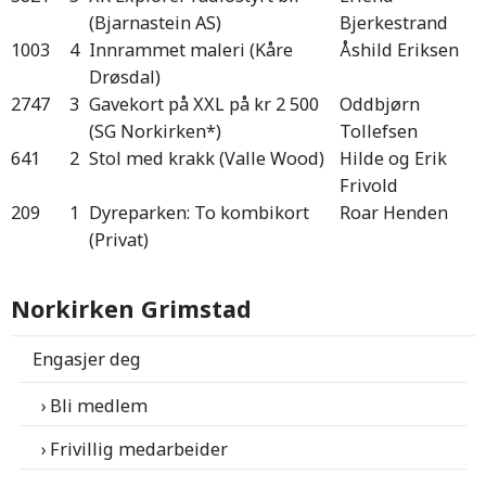
(Bjarnastein AS)
Bjerkestrand
1003
4
Innrammet maleri (Kåre
Åshild Eriksen
Drøsdal)
2747
3
Gavekort på XXL på kr 2 500
Oddbjørn
(SG Norkirken*)
Tollefsen
641
2
Stol med krakk (Valle Wood)
Hilde og Erik
Frivold
209
1
Dyreparken: To kombikort
Roar Henden
(Privat)
Norkirken Grimstad
Engasjer deg
Bli medlem
Frivillig medarbeider