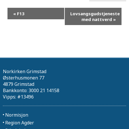
«
F13
Lovsangsgudstjeneste
med nattverd
»
Norkirken Grimstad
Østerhusmonen 77
4879 Grimstad
Bankkonto: 3000 21 14158
Vipps: #13496
Normisjon
Region Agder