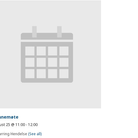
nnemøte
ust 25 @ 11:00
-
12:00
urring Hendelse
(See all)