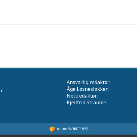
Ansvarlig redaktør:
Åge Løsnesløkken
er
Nettredaktør:
Kjellfrid Straume
idium
WORDPRESS