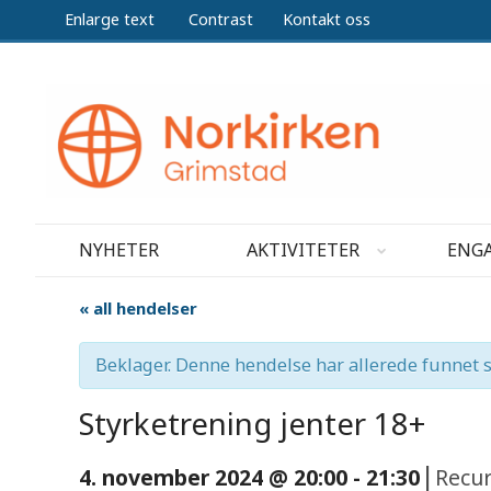
Enlarge text
Contrast
Kontakt oss
NYHETER
AKTIVITETER
ENGA
« all hendelser
Beklager. Denne hendelse har allerede funnet s
Styrketrening jenter 18+
|
4. november 2024 @ 20:00
-
21:30
Recu